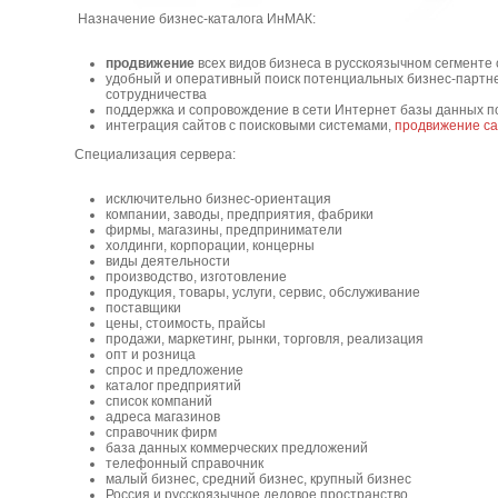
Назначение бизнес-каталога ИнМАК:
продвижение
всех видов бизнеса в русскоязычном сегменте
удобный и оперативный поиск потенциальных бизнес-партне
сотрудничества
поддержка и сопровождение в сети Интернет базы данных по
интеграция сайтов с поисковыми системами,
продвижение са
Специализация сервера:
исключительно бизнес-ориентация
компании, заводы, предприятия, фабрики
фирмы, магазины, предприниматели
холдинги, корпорации, концерны
виды деятельности
производство, изготовление
продукция, товары, услуги, сервис, обслуживание
поставщики
цены, стоимость, прайсы
продажи, маркетинг, рынки, торговля, реализация
опт и розница
спрос и предложение
каталог предприятий
список компаний
адреса магазинов
справочник фирм
база данных коммерческих предложений
телефонный справочник
малый бизнес, средний бизнес, крупный бизнес
Россия и русскоязычное деловое пространство