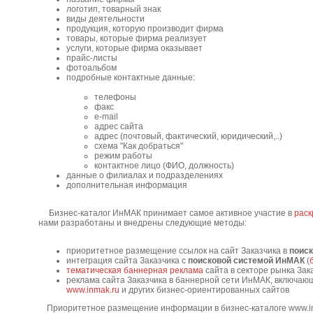
логотип, товарный знак
виды деятельности
продукция, которую производит фирма
товары, которые фирма реализует
услуги, которые фирма оказывает
прайс-листы
фотоальбом
подробные контактные данные:
телефоны
факс
e-mail
адрес сайта
адрес (почтовый, фактический, юридический,..)
схема "Как добраться"
режим работы
контактное лицо (ФИО, должность)
данные о филиалах и подразделениях
дополнительная информация
Бизнес-каталог ИнМАК принимает самое активное участие в
раск
нами разработаны и внедрены следующие методы:
приоритетное размещение ссылок на сайт Заказчика в
поис
интеграция сайта Заказчика с
поисковой системой ИнМАК
(
тематическая баннерная реклама
сайта в секторе рынка Зак
реклама сайта Заказчика в баннерной сети ИнМАК, включаю
www.inmak.ru
и других бизнес-ориентированных сайтов
Приоритетное размещение информации в бизнес-каталоге www.inm