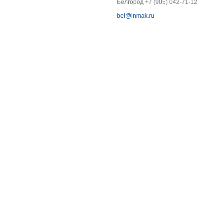
Белгород +7 (905) 042-71-12
bel@inmak.ru