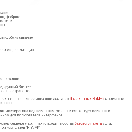
тация
тия, фабрики
иматели
рны
ервис, обслуживание
орговля, реализация
редложений
с, крупный бизнес
вое пространство
редназначен для организации доступа к
базе данных ИнМАК
с помощью
телефонов.
оптимизирована под небольшие экраны и клавиатуру мобильных
енном для пользователя интерфейсе.
ом сервере wap.inmak.ru входит в состав
базового пакета
услуг,
ной компанией "ИнМАК".