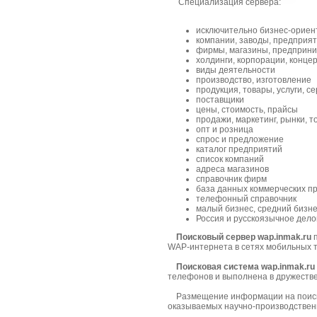
Специализация сервера:
исключительно бизнес-ориен
компании, заводы, предприя
фирмы, магазины, предприн
холдинги, корпорации, конце
виды деятельности
производство, изготовление
продукция, товары, услуги, с
поставщики
цены, стоимость, прайсы
продажи, маркетинг, рынки, т
опт и розница
спрос и предложение
каталог предприятий
список компаний
адреса магазинов
справочник фирм
база данных коммерческих п
телефонный справочник
малый бизнес, средний бизне
Россия и русскоязычное дело
Поисковый сервер wap.inmak.ru
п
WAP-интернета в сетях мобильных 
Поисковая система wap.inmak.ru
телефонов и выполнена в дружеств
Размещение информации на поисков
оказываемых научно-производствен