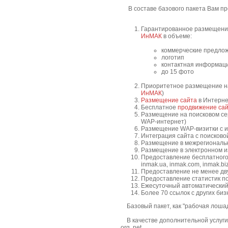
В составе базового пакета Вам пр
Гарантированное размещение
ИнМАК
в объеме:
коммерческие предлож
логотип
контактная информац
до 15 фото
Приоритетное размещение н
ИнМАК
)
Размещение сайта
в Интерне
Бесплатное
продвижение са
Размещение на поисковом сер
WAP-интернет)
Размещение WAP-визитки с и
Интеграция сайта с поисков
Размещение в межрегионал
Размещение в электронном 
Предоставление бесплатного д
inmak.ua, inmak.com, inmak.biz
Предоставление не менее дв
Предоставление статистик 
Ежесуточный автоматический
Более 70 ссылок с других би
Базовый пакет, как "рабочая лошад
В качестве дополнительной услуги,
org, net.