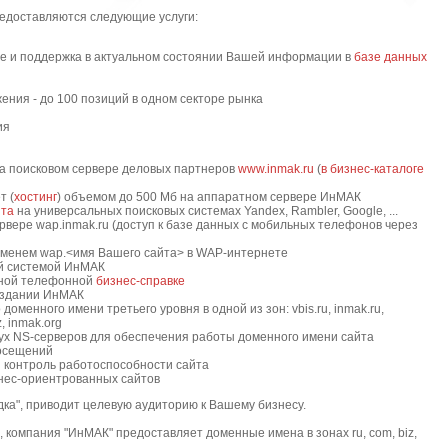
едоставляются следующие услуги:
 и поддержка в актуальном состоянии Вашей информации в
базе данных
ения - до 100 позиций в одном секторе рынка
ия
а поисковом сервере деловых партнеров
www.inmak.ru
(
в бизнес-каталоге
т (
хостинг
) объемом до 500 Мб на аппаратном сервере ИнМАК
йта
на универсальных поисковых системах Yandex, Rambler, Google, ...
вере wap.inmak.ru (доступ к базе данных с мобильных телефонов через
менем wap.<имя Вашего сайта> в WAP-интернете
ой системой ИнМАК
ьной телефонной
бизнес-справке
издании ИнМАК
оменного имени третьего уровня в одной из зон: vbis.ru, inmak.ru,
, inmak.org
ух NS-серверов для обеспечения работы доменного имени сайта
посещений
 контроль работоспособности сайта
знес-ориентрованных сайтов
ка", приводит целевую аудиторию к Вашему бизнесу.
 компания "ИнМАК" предоставляет доменные имена в зонах ru, com, biz,