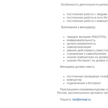
Особенность деятельности регион
постоянная работа с людьми
постоянная работа в сети Ин
постоянная работа с компью
Требования к менеджеру:
твердое желание РАБОТАТЬ
коммуникабельность
целеустремленность
самоорганизация
умение действовать самосто
стремление к самообучению
знание компьютера на уровн
знание Интернет на уровне 
Менеджер должен иметь:
постоянную проводную телеф
компьютер
подключение к Интернет
Приглашаем к взаимовыгодному сот
России, русскоязычного делового пр
Пишите:
bel@inmak.ru