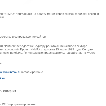
 "ИнМАК" приглашает на работу менеджеров во всех городах России и
тва.
т
аскрутка и сопровождение сайтов
я "ИнМАК" передает менеджеру работающий бизнес в секторе
-технологий. Проект ИнМАК стартовал 15 июля 1999 года. Сегодня
иносит прибыль. Региональные представительства работают в Курске,
а:
га
www.inmak.ru
в своем регионе.
.ru:
ети Интернет
н, WEB-программирование