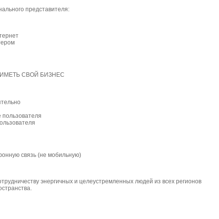
ального представителя:
тернет
тером
, ИМЕТЬ СВОЙ БИЗНЕС
ятельно
е пользователя
пользователя
онную связь (не мобильную)
рудничеству энергичных и целеустремленных людей из всех регионов
остранства.