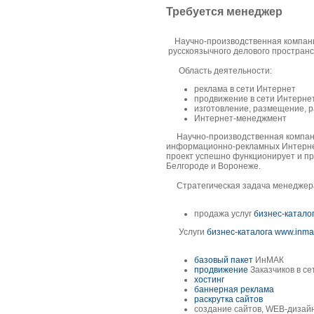
Требуется менеджер
Научно-производственная компания
русскоязычного делового пространс
Область деятельности:
реклама в сети Интернет
продвижение в сети Интерне
изготовление, размещение, р
Интернет-менеджмент
Научно-производственная компани
информационно-рекламных Интернет
проект успешно функционирует и пр
Белгороде и Воронеже.
Стратегическая задача менеджер
продажа услуг
бизнес-катало
Услуги
бизнес-каталога
www.inmak
базовый пакет
ИнМАК
продвижение
Заказчиков в с
хостинг
баннерная реклама
раскрутка сайтов
создание сайтов, WEB-дизай