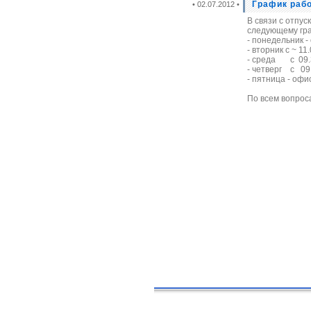
График рабо
• 02.07.2012 •
В связи с отпу
следующему гр
- понедельник -
- вторник с ~ 11
- среда с 09.3
- четверг с 09.
- пятница - офи
По всем вопрос