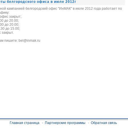
ты белгородского офиса в июле 2012г
скной кампанией белгородский офис "ИнМАК" в июле 2012 года работает по
афику:
 офис закрыт;
.00 до 20.00;
0 до 20.00;
30 до 15.00;
с закрыт.
ам пишите: bel@inmak.ru
Главная страница
-
Партнерские программы
-
Обратная связь